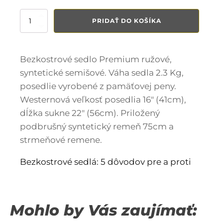
množstvo
PRIDAŤ DO KOŠÍKA
Bezkostrové
sedlo
Premium
ružové
Bezkostrové sedlo Premium ružové,
syntetické semišové. Váha sedla 2.3 Kg,
posedlie vyrobené z pamäťovej peny.
Westernová veľkosť posedlia 16" (41cm),
dĺžka sukne 22" (56cm). Priložený
podbrušný syntetický remeň 75cm a
strmeňové remene.
Bezkostrové sedlá: 5 dôvodov pre a proti
Mohlo by Vás zaujímať: