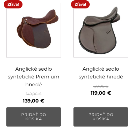
Zľava!
Zľava!
Anglické sedlo
Anglické sedlo
syntetické Premium
syntetické hnedé
hnedé
129,00
€
Pôvodná
Aktuálna
119,00
€
149,00
€
Pôvodná
Aktuálna
cena
cena
139,00
€
cena
cena
bola:
je:
PRIDAŤ DO
PRIDAŤ DO
bola:
je:
129,00 €.
119,00 €.
KOŠÍKA
KOŠÍKA
149,00 €.
139,00 €.