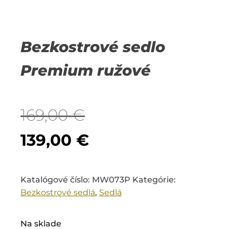
Bezkostrové sedlo
Premium ružové
169,00
€
Pôvodná
Aktuálna
139,00
€
cena
cena
Katalógové číslo:
MW073P
Kategórie:
bola:
je:
Bezkostrové sedlá
,
Sedlá
169,00 €.
139,00 €.
Na sklade