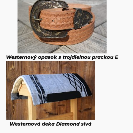
Westernový opasok s trojdielnou prackou E
Westernová deka Diamond sivá