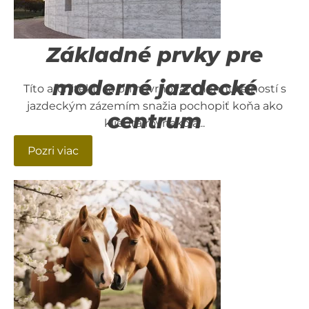
Základné prvky pre
moderné jazdecké
Títo architekti sa pri navrhovaní nehnuteľností s
jazdeckým zázemím snažia pochopiť koňa ako
centrum
klienta rovnako a...
Pozri viac