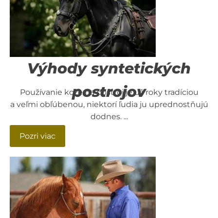
Výhody syntetických
postrojov
Používanie kože na postroj je už roky tradíciou
a veľmi obľúbenou, niektorí ľudia ju uprednostňujú
dodnes. ...
Pozri viac