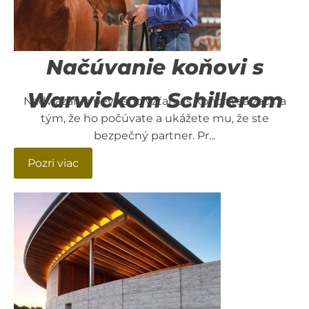
Načúvanie koňovi s
Warwickom Schillerom
Nadviazanie pevného vzťahu s koňom sa začína
tým, že ho počúvate a ukážete mu, že ste
bezpečný partner. Pr...
Pozri viac