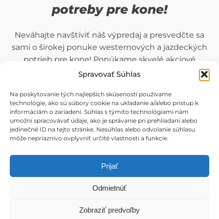
potreby pre kone!
Neváhajte navštíviť náš výpredaj a presvedčte sa
sami o širokej ponuke westernových a jazdeckých
potrieb pre kone! Ponúkame skvelé akciové
ceny a veľké zľavy.
Spravovať Súhlas
Na poskytovanie tých najlepších skúseností používame
Presvedčte sa sami
technológie, ako sú súbory cookie na ukladanie a/alebo prístup k
informáciám o zariadení. Súhlas s týmito technológiami nám
umožní spracovávať údaje, ako je správanie pri prehliadaní alebo
jedinečné ID na tejto stránke. Nesúhlas alebo odvolanie súhlasu
môže nepriaznivo ovplyvniť určité vlastnosti a funkcie.
Prijať
Odmietnúť
Zobraziť predvoľby
obchodprekone.sk