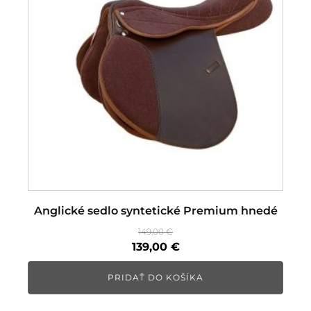
Anglické sedlo syntetické Premium hnedé
149,00
€
Pôvodná
Aktuálna
139,00
€
cena
cena
PRIDAŤ DO KOŠÍKA
bola:
je:
149,00 €.
139,00 €.