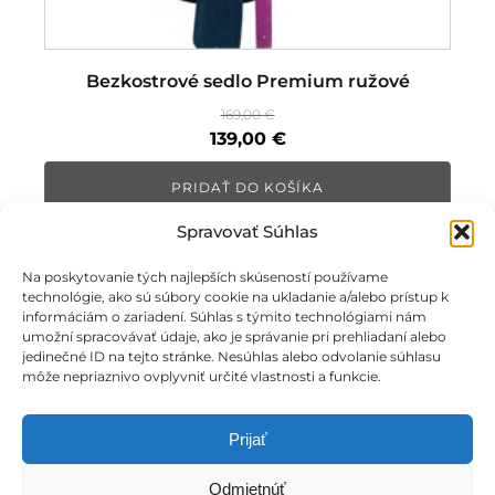
Bezkostrové sedlo Premium ružové
169,00
€
Pôvodná
Aktuálna
139,00
€
cena
cena
PRIDAŤ DO KOŠÍKA
bola:
je:
169,00 €.
139,00 €.
Spravovať Súhlas
Na poskytovanie tých najlepších skúseností používame
technológie, ako sú súbory cookie na ukladanie a/alebo prístup k
informáciám o zariadení. Súhlas s týmito technológiami nám
umožní spracovávať údaje, ako je správanie pri prehliadaní alebo
jedinečné ID na tejto stránke. Nesúhlas alebo odvolanie súhlasu
môže nepriaznivo ovplyvniť určité vlastnosti a funkcie.
Prijať
Odmietnúť