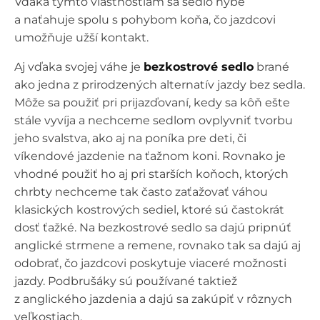
Vďaka týmto vlastnostiam sa sedlo hýbe
a naťahuje spolu s pohybom koňa, čo jazdcovi
umožňuje užší kontakt.
Aj vďaka svojej váhe je
bezkostrové sedlo
brané
ako jedna z prirodzených alternatív jazdy bez sedla.
Môže sa použiť pri prijazďovaní, kedy sa kôň ešte
stále vyvíja a nechceme sedlom ovplyvniť tvorbu
jeho svalstva, ako aj na poníka pre deti, či
víkendové jazdenie na ťažnom koni. Rovnako je
vhodné použiť ho aj pri starších koňoch, ktorých
chrbty nechceme tak často zaťažovať váhou
klasických kostrových sediel, ktoré sú častokrát
dosť ťažké. Na bezkostrové sedlo sa dajú pripnúť
anglické strmene a remene, rovnako tak sa dajú aj
odobrať, čo jazdcovi poskytuje viaceré možnosti
jazdy. Podbrušáky sú používané taktiež
z anglického jazdenia a dajú sa zakúpiť v rôznych
veľkostiach.