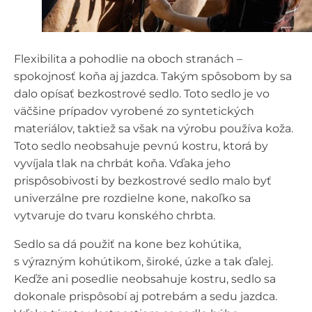
Flexibilita a pohodlie na oboch stranách –
spokojnosť koňa aj jazdca. Takým spôsobom by sa
dalo opísať bezkostrové sedlo. Toto sedlo je vo
väčšine prípadov vyrobené zo syntetických
materiálov, taktiež sa však na výrobu používa koža.
Toto sedlo neobsahuje pevnú kostru, ktorá by
vyvíjala tlak na chrbát koňa. Vďaka jeho
prispôsobivosti by bezkostrové sedlo malo byť
univerzálne pre rozdielne kone, nakoľko sa
vytvaruje do tvaru konského chrbta.
Sedlo sa dá použiť na kone bez kohútika,
s výrazným kohútikom, široké, úzke a tak ďalej.
Keďže ani posedlie neobsahuje kostru, sedlo sa
dokonale prispôsobí aj potrebám a sedu jazdca.