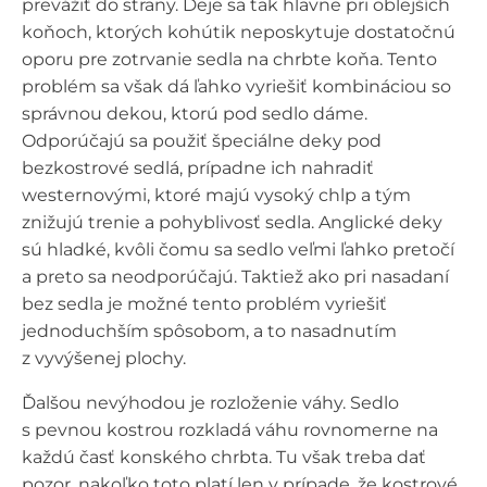
prevážiť do strany. Deje sa tak hlavne pri oblejších
koňoch, ktorých kohútik neposkytuje dostatočnú
oporu pre zotrvanie sedla na chrbte koňa. Tento
problém sa však dá ľahko vyriešiť kombináciou so
správnou dekou, ktorú pod sedlo dáme.
Odporúčajú sa použiť špeciálne deky pod
bezkostrové sedlá, prípadne ich nahradiť
westernovými, ktoré majú vysoký chlp a tým
znižujú trenie a pohyblivosť sedla. Anglické deky
sú hladké, kvôli čomu sa sedlo veľmi ľahko pretočí
a preto sa neodporúčajú. Taktiež ako pri nasadaní
bez sedla je možné tento problém vyriešiť
jednoduchším spôsobom, a to nasadnutím
z vyvýšenej plochy.
Ďalšou nevýhodou je rozloženie váhy. Sedlo
s pevnou kostrou rozkladá váhu rovnomerne na
každú časť konského chrbta. Tu však treba dať
pozor, nakoľko toto platí len v prípade, že kostrové