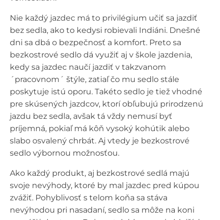
Nie každý jazdec má to privilégium učiť sa jazdiť
bez sedla, ako to kedysi robievali Indiáni. Dnešné
dni sa dbá o bezpečnosť a komfort. Preto sa
bezkostrové sedlo dá využiť aj v škole jazdenia,
kedy sa jazdec naučí jazdiť v takzvanom
´pracovnom´ štýle, zatiaľ čo mu sedlo stále
poskytuje istú oporu. Takéto sedlo je tiež vhodné
pre skúsených jazdcov, ktorí obľubujú prirodzenú
jazdu bez sedla, avšak tá vždy nemusí byť
príjemná, pokiaľ má kôň vysoký kohútik alebo
slabo osvalený chrbát. Aj vtedy je bezkostrové
sedlo výbornou možnosťou.
Ako každý produkt, aj bezkostrové sedlá majú
svoje nevýhody, ktoré by mal jazdec pred kúpou
zvážiť. Pohyblivosť s telom koňa sa stáva
nevýhodou pri nasadaní, sedlo sa môže na koni