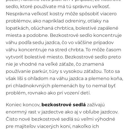
sedlo, ktoré používate má tú správnu veľkosť.
Nesprávna veľkosť kostry môže spôsobiť viacero
problémov, ako napríklad odreniny, otlaky na
lopatkách, ošúchaná chrbtica, bolestivé zapálené
miesta a podobne. Bezkostrové sedlo koncentruje
váhu podľa sedu jazdca, čo vo väčšine prípadov
váhu koncentruje na stred chrbta. To môže časom
vytvoriť bolestivé miesto. Bezkostrové sedlo preto
nie je vhodné na veľké záťaže, čo znamená
používanie parkúr, túry s vysokou záťažou. Toto sa
však líši s ohľadom na váhu jazdca a plemeno koňa,
pri chladnokrvných plemenách by to nemal byť
problém, rovnako ako pri vození detí.
Koniec koncov,
bezkostrové sedlá
zažívajú
enormný rast v jazdectve ako aj v obľube jazdcov.
Čisto nové bezkostrové sedlá sú veľmi výhodné
pre majiteľov viacerých koní, nakoľko ich