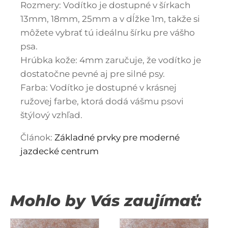
Rozmery: Vodítko je dostupné v šírkach
13mm, 18mm, 25mm a v dĺžke 1m, takže si
môžete vybrať tú ideálnu šírku pre vášho
psa.
Hrúbka kože: 4mm zaručuje, že vodítko je
dostatočne pevné aj pre silné psy.
Farba: Vodítko je dostupné v krásnej
ružovej farbe, ktorá dodá vášmu psovi
štýlový vzhľad.
Článok:
Základné prvky pre moderné
jazdecké centrum
Mohlo by Vás zaujímať:
Tento
Tento