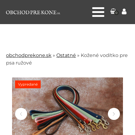
0
obchodprekone.sk
»
Ostatné
»
Kožené vodítko pre
psa ružové
Vypredané