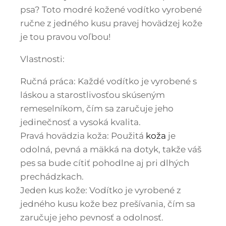
psa? Toto modré kožené vodítko vyrobené
ručne z jedného kusu pravej hovädzej kože
je tou pravou voľbou!
Vlastnosti:
Ručná práca: Každé vodítko je vyrobené s
láskou a starostlivosťou skúseným
remeselníkom, čím sa zaručuje jeho
jedinečnosť a vysoká kvalita.
Pravá hovädzia koža: Použitá
koža
je
odolná, pevná a mäkká na dotyk, takže váš
pes sa bude cítiť pohodlne aj pri dlhých
prechádzkach.
Jeden kus kože: Vodítko je vyrobené z
jedného kusu kože bez prešívania, čím sa
zaručuje jeho pevnosť a odolnosť.