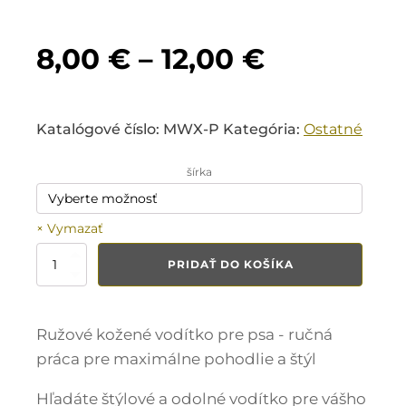
Price
8,00
€
–
12,00
€
range:
Katalógové číslo:
MWX-P
Kategória:
Ostatné
8,00 €
šírka
through
12,00 €
Vymazať
množstvo
PRIDAŤ DO KOŠÍKA
Kožené
vodítko
pre
psa
Ružové kožené vodítko pre psa - ručná
ružové
práca pre maximálne pohodlie a štýl
Hľadáte štýlové a odolné vodítko pre vášho