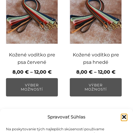
produkt
produkt
má
má
viacero
viacero
variantov.
variantov.
Možnosti
Možnosti
si
si
môžete
môžete
vybrať
vybrať
Kožené vodítko pre
Kožené vodítko pre
na
na
psa červené
psa hnedé
stránke
stránke
Price
Price
8,00
€
–
12,00
€
8,00
€
–
12,00
€
produktu.
produktu.
range:
range:
VÝBER
VÝBER
8,00 €
8,00 €
MOŽNOSTÍ
MOŽNOSTÍ
through
throug
12,00 €
12,00 €
Spravovať Súhlas
Na poskytovanie tých najlepších skúseností používame