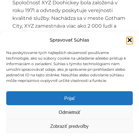
Spoločnosť XYZ Doohickey bola založená v
roku 1971 a odvtedy poskytuje verejnosti
kvalitné služby. Nachádza sa v meste Gotham
City, XYZ zamestnáva viac ako 2 000 ľudí a
robí všetky druhy úžasných vecí pre
Spravovať Súhlas
komunitu Gotham.
Na poskytovanie tých najlepších skúseností používame
Ako nový používateľ WordPress môžete prejsť na
vašu
technológie, ako sú súbory cookie na ukladanie a/alebo prístup k
nástenku
, zmazať túto stránku a vytvoriť nové stránky
informáciám o zariadení. Súhlas s týmito technológiami nám
pre váš obsah. Bavte sa!
umožní spracovávať údaje, ako je správanie pri prehliadaní alebo
jedinečné ID na tejto stránke. Nesúhlas alebo odvolanie súhlasu
môže nepriaznivo ovplyvniť určité vlastnosti a funkcie.
Prijať
Odmietnúť
© 2013 - 2026 marwelltrade.sk
Zobraziť predvoľby