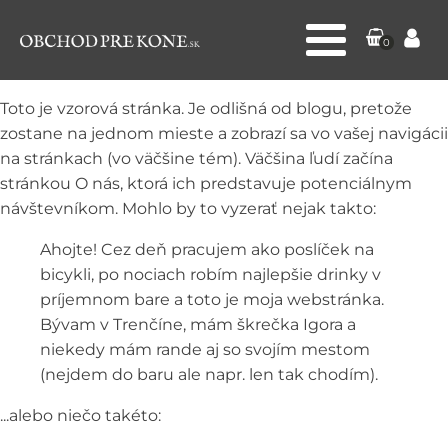
0
Toto je vzorová stránka. Je odlišná od blogu, pretože
zostane na jednom mieste a zobrazí sa vo vašej navigácii
na stránkach (vo väčšine tém). Väčšina ľudí začína
stránkou O nás, ktorá ich predstavuje potenciálnym
návštevníkom. Mohlo by to vyzerať nejak takto:
Ahojte! Cez deň pracujem ako poslíček na
bicykli, po nociach robím najlepšie drinky v
príjemnom bare a toto je moja webstránka.
Bývam v Trenčíne, mám škrečka Igora a
niekedy mám rande aj so svojím mestom
(nejdem do baru ale napr. len tak chodím).
...alebo niečo takéto: