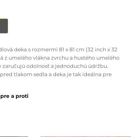
ová deka s rozmermi 81 x 81 cm (32 inch x 32
ená z umelého vlákna zvrchu a hustého umelého
y zaručujú odolnosť a jednoduchú údržbu.
pred tlakom sedla a deka je tak ideálna pre
pre a proti