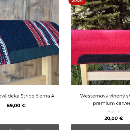
Zľava!
vá deka Stripe čierna A
Westernový vlnený 
premium červe
59,00
€
39,00
€
Pôvodná
Ak
20,00
€
cena
ce