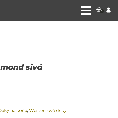
0
amond sivá
Deky na koňa
,
Westernové deky