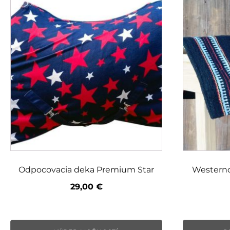
Tento
produkt
má
viacero
variantov.
Možnosti
si
môžete
vybrať
na
stránke
produktu.
Odpocovacia deka Premium Star
Westerno
29,00
€