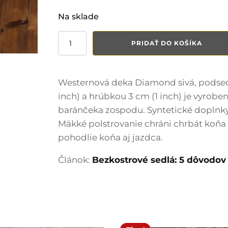
Na sklade
množstvo
PRIDAŤ DO KOŠÍKA
Westernová
deka
Diamond
sivá
Westernová deka Diamond sivá, podsedl
inch) a hrúbkou 3 cm (1 inch) je vyrob
baránčeka zospodu. Syntetické doplnk
Mäkké polstrovanie chráni chrbát koňa 
pohodlie koňa aj jazdca.
Článok:
Bezkostrové sedlá: 5 dôvodov 