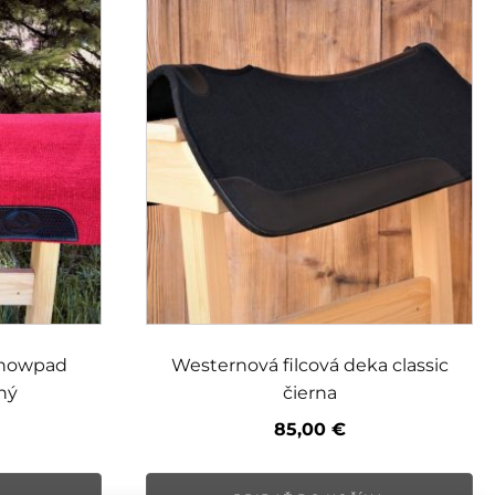
showpad
Westernová filcová deka classic
ný
čierna
85,00
€
tuálna
na