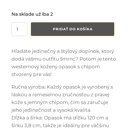
25,00 €.
15,00 €.
Na sklade už iba 2
množstvo
PRIDAŤ DO KOŠÍKA
Westernový
kožený
opasok
s
Hľadáte jedinečný a štýlový doplnok, ktorý
chlpom
dodá vášmu outfitu šmrnc? Potom je tento
D2
westernový kožený opasok s chlpom
stvorený pre vás!
Ručná výroba: Každý opasok je vyrobený s
láskou a remeselnou zručnosťou z pravej
kože s jemným chlpom, čím sa zaručuje
jeho jedinečnosť a vysoká kvalita.
Dĺžka a šírka: Opasok má dĺžku 120 cm a
šírku 3,8 cm, takže je ideálny pre väčšinu