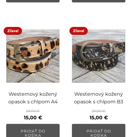
Zľava!
Zľava!
Westernový kožený
Westernový kožený
opasok s chlpom A4
opasok s chlpom B3
25,00
€
25,00
€
Pôvodná
Aktuálna
Pôvodná
Aktuálna
15,00
€
15,00
€
cena
cena
cena
cena
PRIDAŤ DO
PRIDAŤ DO
bola:
je:
bola:
je:
KOŠÍKA
KOŠÍKA