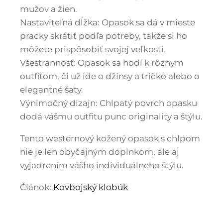
mužov a žien.
Nastaviteľná dĺžka: Opasok sa dá v mieste
pracky skrátiť podľa potreby, takže si ho
môžete prispôsobiť svojej veľkosti.
Všestrannosť: Opasok sa hodí k rôznym
outfitom, či už ide o džínsy a tričko alebo o
elegantné šaty.
Výnimočný dizajn: Chlpatý povrch opasku
dodá vášmu outfitu punc originality a štýlu.
Tento westernový kožený opasok s chlpom
nie je len obyčajným doplnkom, ale aj
vyjadrením vášho individuálneho štýlu.
Článok:
Kovbojský klobúk