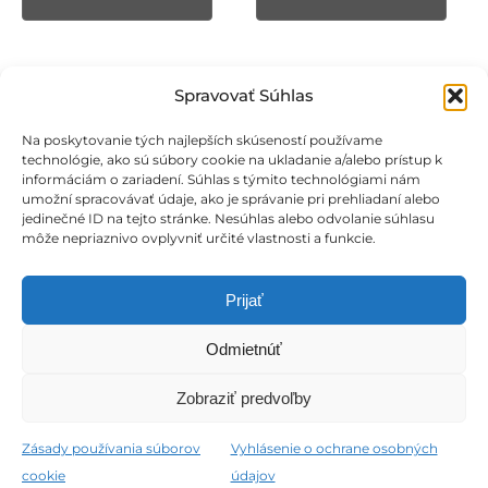
25,00 €.
15,00 €.
25,00 €.
15,00 €.
Spravovať Súhlas
Na poskytovanie tých najlepších skúseností používame
technológie, ako sú súbory cookie na ukladanie a/alebo prístup k
informáciám o zariadení. Súhlas s týmito technológiami nám
umožní spracovávať údaje, ako je správanie pri prehliadaní alebo
jedinečné ID na tejto stránke. Nesúhlas alebo odvolanie súhlasu
môže nepriaznivo ovplyvniť určité vlastnosti a funkcie.
Prijať
Odmietnúť
© 2013 - 2026 marwelltrade.sk
Zobraziť predvoľby
Zásady používania súborov
Vyhlásenie o ochrane osobných
cookie
údajov