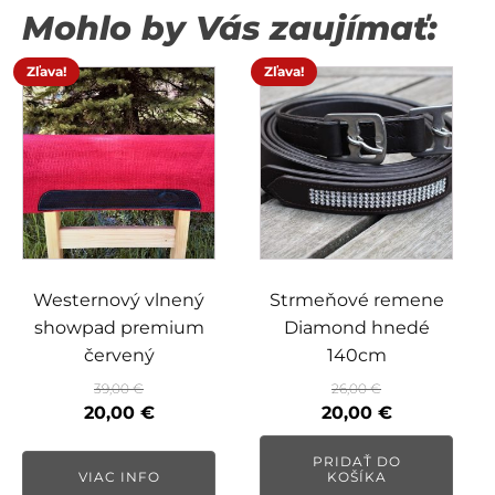
Mohlo by Vás zaujímať:
Zľava!
Zľava!
Westernový vlnený
Strmeňové remene
showpad premium
Diamond hnedé
červený
140cm
39,00
€
26,00
€
Pôvodná
Aktuálna
Pôvodná
Aktuálna
20,00
€
20,00
€
cena
cena
cena
cena
PRIDAŤ DO
bola:
je:
bola:
je:
VIAC INFO
KOŠÍKA
39,00 €.
20,00 €.
26,00 €.
20,00 €.