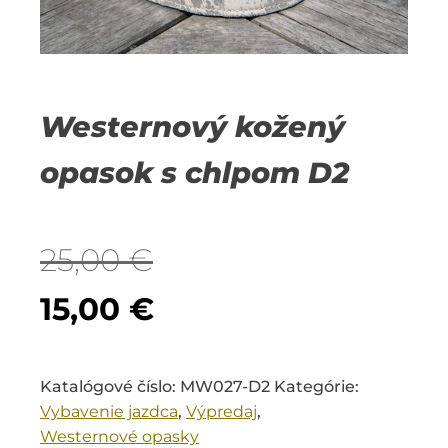
Westernový kožený
opasok s chlpom D2
25,00
€
Pôvodná
Aktuálna
15,00
€
cena
cena
Katalógové číslo:
MW027-D2
Kategórie:
bola:
je:
Vybavenie jazdca
,
Výpredaj
,
Westernové opasky