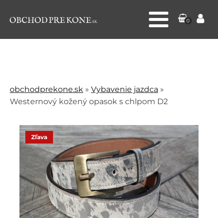
0
obchodprekone.sk
»
Vybavenie jazdca
»
Westernový kožený opasok s chlpom D2
Zľava