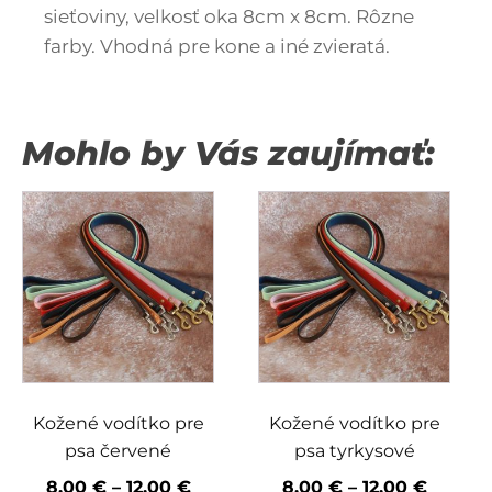
sieťoviny, velkosť oka 8cm x 8cm. Rôzne
farby. Vhodná pre kone a iné zvieratá.
Mohlo by Vás zaujímať:
Tento
Tento
produkt
produkt
má
má
viacero
viacero
variantov.
variantov.
Možnosti
Možnosti
si
si
môžete
môžete
vybrať
vybrať
Kožené vodítko pre
Kožené vodítko pre
na
na
psa červené
psa tyrkysové
stránke
stránke
Price
Price
8,00
€
–
12,00
€
8,00
€
–
12,00
€