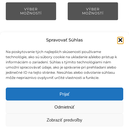
produktu.
produktu.
range:
range:
VÝBER
VÝBER
8,00 €
8,00 €
MOŽNOSTÍ
MOŽNOSTÍ
through
throug
10,00 €
12,00 €
Spravovať Súhlas
Na poskytovanie tých najlepších skúseností používame
technológie, ako sú súbory cookie na ukladanie a/alebo prístup k
informáciám o zariadení. Súhlas s týmito technológiami nám
umožní spracovávať údaje, ako je správanie pri prehliadaní alebo
jedinečné ID na tejto stránke. Nesúhlas alebo odvolanie súhlasu
môže nepriaznivo ovplyvniť určité vlastnosti a funkcie.
Prijať
Odmietnúť
© 2013 - 2026 marwelltrade.sk
Zobraziť predvoľby