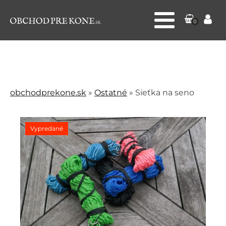
0
obchodprekone.sk
»
Ostatné
»
Sieťka na seno
Vypredané