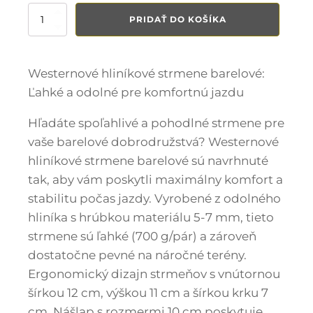
množstvo
PRIDAŤ DO KOŠÍKA
Westernové
strmene
barelové
Westernové hliníkové strmene barelové:
Ľahké a odolné pre komfortnú jazdu
Hľadáte spoľahlivé a pohodlné strmene pre
vaše barelové dobrodružstvá? Westernové
hliníkové strmene barelové sú navrhnuté
tak, aby vám poskytli maximálny komfort a
stabilitu počas jazdy. Vyrobené z odolného
hliníka s hrúbkou materiálu 5-7 mm, tieto
strmene sú ľahké (700 g/pár) a zároveň
dostatočne pevné na náročné terény.
Ergonomický dizajn strmeňov s vnútornou
šírkou 12 cm, výškou 11 cm a šírkou krku 7
cm. Nášlap s rozmermi 10 cm poskytuje