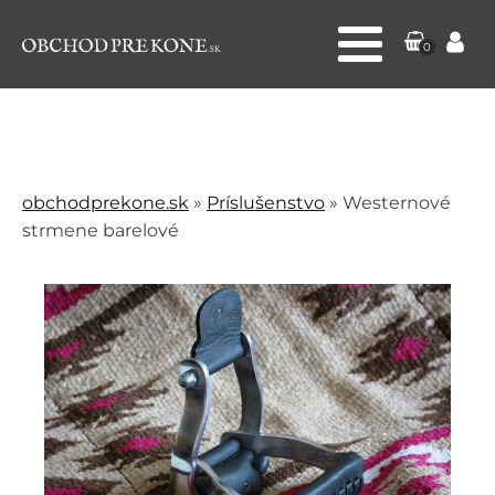
0
obchodprekone.sk
»
Príslušenstvo
»
Westernové
strmene barelové