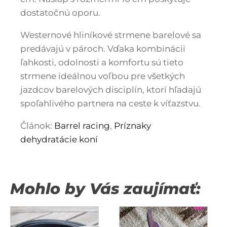
dostatočnú oporu.
Westernové hliníkové strmene barelové sa
predávajú v pároch. Vďaka kombinácii
ľahkosti, odolnosti a komfortu sú tieto
strmene ideálnou voľbou pre všetkých
jazdcov barelových disciplín, ktorí hľadajú
spoľahlivého partnera na ceste k víťazstvu.
Článok:
Barrel racing
,
Príznaky
dehydratácie koní
Mohlo by Vás zaujímať: