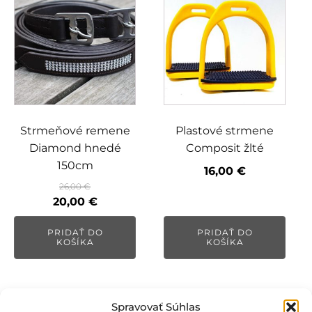
Strmeňové remene
Plastové strmene
Diamond hnedé
Composit žlté
150cm
16,00
€
26,00
€
Pôvodná
Aktuálna
20,00
€
cena
cena
PRIDAŤ DO
PRIDAŤ DO
bola:
je:
KOŠÍKA
KOŠÍKA
26,00 €.
20,00 €.
Spravovať Súhlas