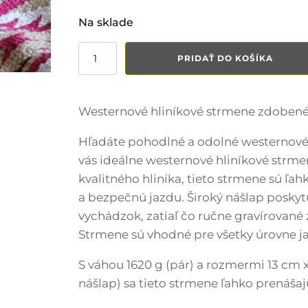
Na sklade
množstvo
PRIDAŤ DO KOŠÍKA
Westernové
strmene
zdobené
Heavy
Westernové hliníkové strmene zdobené 
Hľadáte pohodlné a odolné westernové
vás ideálne westernové hliníkové strm
kvalitného hliníka, tieto strmene sú ľ
a bezpečnú jazdu. Široký nášlap poskytu
vychádzok, zatiaľ čo ručne gravírovan
Strmene sú vhodné pre všetky úrovne ja
S váhou 1620 g (pár) a rozmermi 13 cm x
nášlap) sa tieto strmene ľahko prenášaj