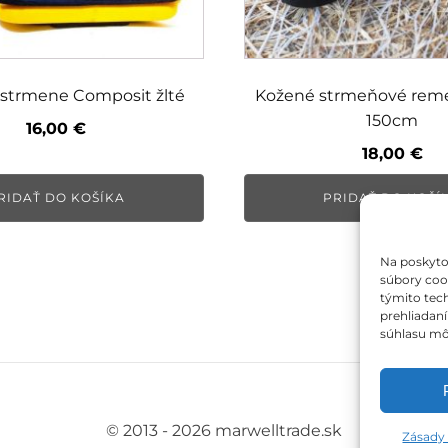
 strmene Composit žlté
Kožené strmeňové reme
150cm
16,00
€
18,00
€
RIDAŤ DO KOŠÍKA
PRIDAŤ DO KOŠÍ
Na poskyto
súbory cook
týmito tec
prehliadaní
súhlasu môž
© 2013 - 2026 marwelltrade.sk
Zásady 