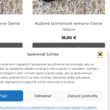
ne čierne
Kožené strmeňové remene čierne
140cm
18,00
€
KA
PRIDAŤ DO KOŠÍKA
Spravovať Súhlas
vanie tých najlepších skúseností používame technológie, ako sú
ie na ukladanie a/alebo prístup k informáciám o zariadení. Súhlas s
hnológiami nám umožní spracovávať údaje, ako je správanie pri
 alebo jedinečné ID na tejto stránke. Nesúhlas alebo odvolanie
e nepriaznivo ovplyvniť určité vlastnosti a funkcie.
Prijať
Odmietnúť
Zobraziť predvoľby
používania súborov cookie
Vyhlásenie o ochrane osobných údajov