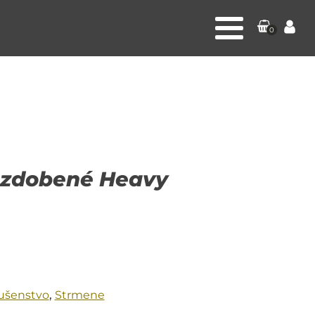
0
 zdobené Heavy
lušenstvo
,
Strmene