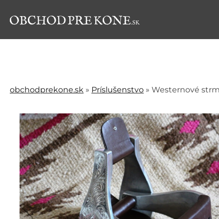
obchodprekone.sk
»
Príslušenstvo
»
Westernové str