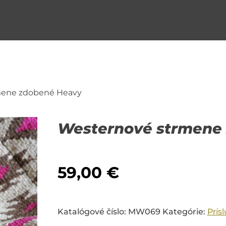
mene zdobené Heavy
Westernové strmene
59,00
€
Katalógové číslo:
MW069
Kategórie:
Prís