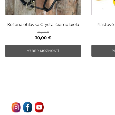
stránke
produktu.
Kožená ohlávka Crystal čierno biela
Plastové
35,00
€
Pôvodná
Aktuálna
30,00
€
cena
cena
bola:
je:
VÝBER MOŽNOSTÍ
P
35,00 €.
30,00 €.