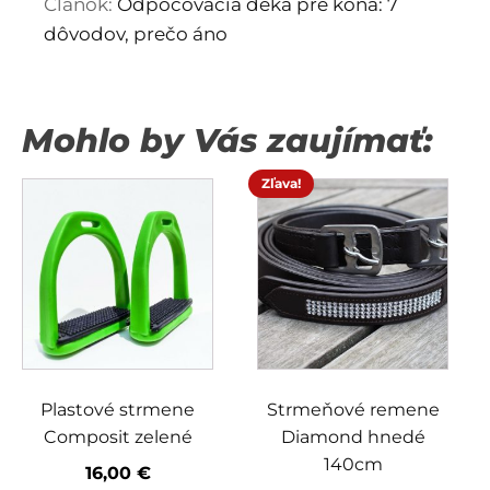
Článok:
Odpocovacia deka pre koňa: 7
dôvodov, prečo áno
Mohlo by Vás zaujímať:
Zľava!
Plastové strmene
Strmeňové remene
Composit zelené
Diamond hnedé
140cm
16,00
€