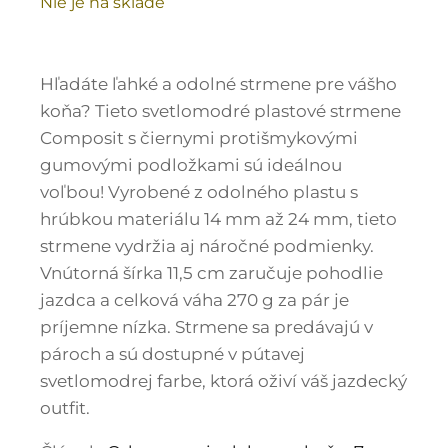
Nie je na sklade
Hľadáte ľahké a odolné strmene pre vášho
koňa? Tieto svetlomodré plastové strmene
Composit s čiernymi protišmykovými
gumovými podložkami sú ideálnou
voľbou! Vyrobené z odolného plastu s
hrúbkou materiálu 14 mm až 24 mm, tieto
strmene vydržia aj náročné podmienky.
Vnútorná šírka 11,5 cm zaručuje pohodlie
jazdca a celková váha 270 g za pár je
príjemne nízka. Strmene sa predávajú v
pároch a sú dostupné v pútavej
svetlomodrej farbe, ktorá oživí váš jazdecký
outfit.