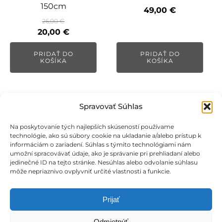
150cm
49,00
€
26,00
€
Pôvodná
Aktuálna
20,00
€
cena
cena
PRIDAŤ DO
PRIDAŤ DO
bola:
je:
KOŠÍKA
KOŠÍKA
26,00 €.
20,00 €.
Spravovať Súhlas
Na poskytovanie tých najlepších skúseností používame
technológie, ako sú súbory cookie na ukladanie a/alebo prístup k
informáciám o zariadení. Súhlas s týmito technológiami nám
umožní spracovávať údaje, ako je správanie pri prehliadaní alebo
jedinečné ID na tejto stránke. Nesúhlas alebo odvolanie súhlasu
môže nepriaznivo ovplyvniť určité vlastnosti a funkcie.
Prijať
Odmietnúť