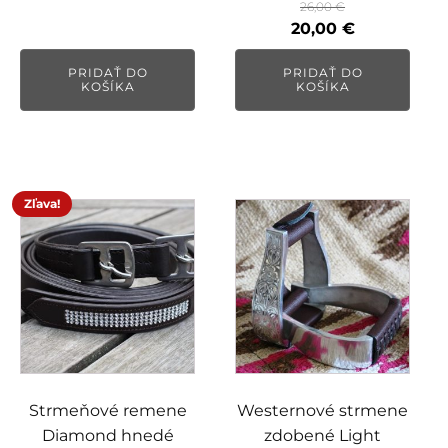
26,00
€
Pôvodná
Aktuálna
20,00
€
cena
cena
PRIDAŤ DO
PRIDAŤ DO
bola:
je:
KOŠÍKA
KOŠÍKA
26,00 €.
20,00 €.
Zľava!
Strmeňové remene
Westernové strmene
Diamond hnedé
zdobené Light