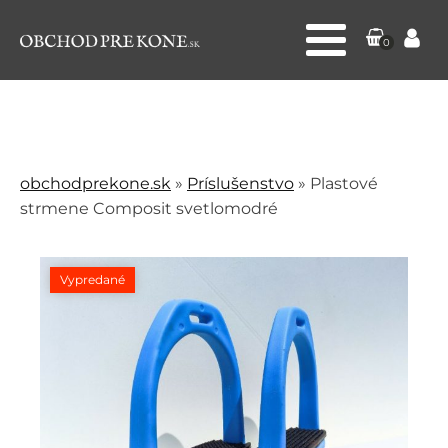
0
obchodprekone.sk
»
Príslušenstvo
»
Plastové
strmene Composit svetlomodré
Vypredané